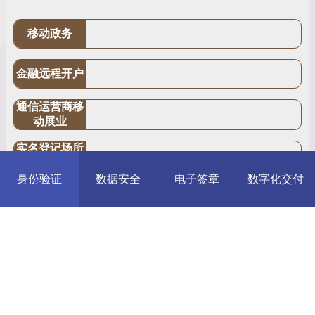
移动政务
金融远程开户
通信运营商移
动展业
实名登记场所
（酒店、网
吧、景区）
身份验证
数据安全
电子签章
数字化交付
交通安全检查
相关解决方案：