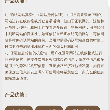
产品功能：
和服务器之间的加密传输，可以防止数据信
息的泄露，保证了双方传递信息的安全性，
而且用户可以通过服务器证书验证他所访问
1、确认网站真实性（网站身份认证）：用户需要登录正确的
的网站是否是真实可靠。数字签名又名数字
网站进行在线购物或其它交易活动，但由于互联网的广泛性和
标识、签章 (即 Digital Certificate，Digital ID
开放性，使得互联网上存在着许多假冒、钓鱼网站，用户如何
)，提供了一种在网上进行身份验证的方法，
来判断网站的真实性，如何信任自己正在访问的网站，可信网
是用来标志和证明网络通信双方身份的数字
站将帮你确认网站的身份。当用户需要确认网站身份的时候，
信息文件，概念类似日常生活中的司机驾照
只需要点击浏览器地址栏里面的锁头标志即可。
或身份证。
2、保证信息传输的机密性：用户在登录网站在线购物或进行
各种交易时，需要多次向服务器端传送信息，而这些信息很多
是用户的隐私和机密信息，直接涉及经济利益或私密，如何来
确保这些信息的安全呢？可信网站将帮您建立一条安全的信息
传输加密通道。
产品优势：