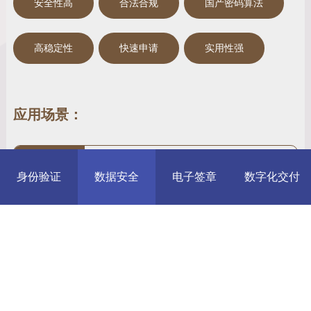
安全性高
合法合规
国产密码算法
高稳定性
快速申请
实用性强
应用场景：
发送安全电子邮件、访问安全站点、网上招
网上电子交易
身份验证
数据安全
电子签章
数字化交付
标与投标、网上签约、网上订购、网上公文
活动
安全传送、网上办公、网上缴费、网上缴税
以及网上购物等安全的网上电子交易活动等
相关解决方案：